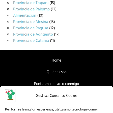
Provincia de Trapani
(15)
Provincia de Palermo
(12)
Alimentación
(10)
Provincia de Mesina
(15)
Provincia de Ragusa
(12)
Provincia de Agrigento
(17)
Provincia de Catania
(11)
Home
Quiénes son
Ponte en contacto conmigo
Facebook
Gestisci Consenso Cookie
Instagram
Per fornire le migliori esperienze, utilizziamo tecnologie come i