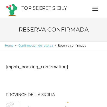
Saltar
TOP SECRET SICILY
al
Menu
Guía
contenido
interactiva
de
RESERVA CONFIRMADA
Sicilia
Home
Confirmación de reserva
Reserva confirmada
[mphb_booking_confirmation]
PROVINCE DELLA SICILIA