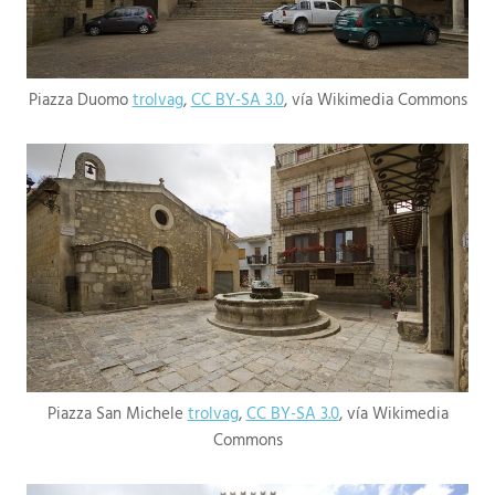
Piazza Duomo
trolvag
,
CC BY-SA 3.0
, vía Wikimedia Commons
Piazza San Michele
trolvag
,
CC BY-SA 3.0
, vía Wikimedia
Commons