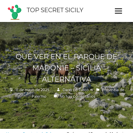
Saltar
TOP SECRET SICILY
al
Menu
Guía
contenido
interactiva
de
Sicilia
QUÉ VER EN EL PARQUE DE
MADONIE – SICILIA
ALTERNATIVA
11 de mayo de 2025
Dario Lo Turco
Provincia de
Palermo
No hay comentarios