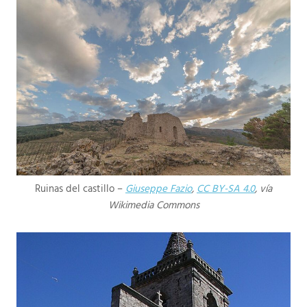
Ruinas del castillo –
Giuseppe Fazio
,
CC BY-SA 4.0
, vía
Wikimedia Commons