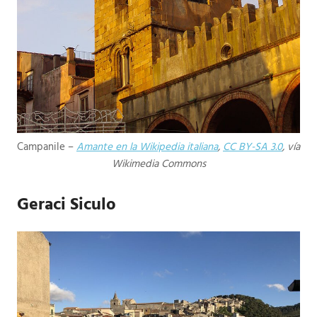
Campanile –
Amante en la Wikipedia italiana
,
CC BY-SA 3.0
, vía
Wikimedia Commons
Geraci Siculo