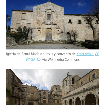
Iglesia de Santa María de Jesús y convento de
Ysferaviola
,
CC
BY-SA 4.0
, vía Wikimedia Commons