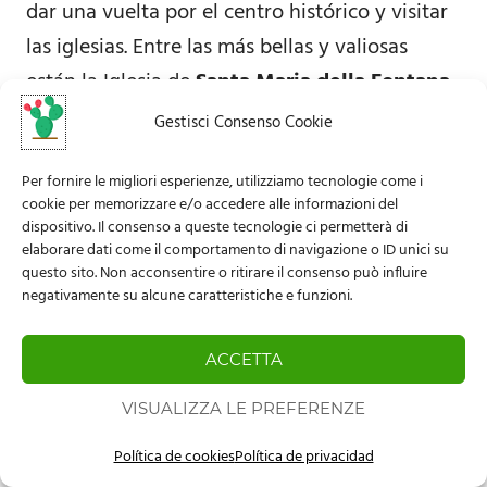
dar una vuelta por el centro histórico y visitar
las iglesias. Entre las más bellas y valiosas
están la Iglesia de
Santa Maria della Fontana
,
la Iglesia barroca de
San Francesco
, la
Iglesia
Gestisci Consenso Cookie
de la Misericordia
con un antiguo campanario
de 1175 y la
Iglesia Matriz
del siglo XVII.
Per fornire le migliori esperienze, utilizziamo tecnologie come i
cookie per memorizzare e/o accedere alle informazioni del
dispositivo. Il consenso a queste tecnologie ci permetterà di
elaborare dati come il comportamento di navigazione o ID unici su
questo sito. Non acconsentire o ritirare il consenso può influire
negativamente su alcune caratteristiche e funzioni.
ACCETTA
VISUALIZZA LE PREFERENZE
Política de cookies
Política de privacidad