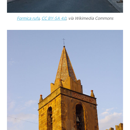
Formica rufa
,
CC BY-SA 4.0
, vía Wikimedia Commons