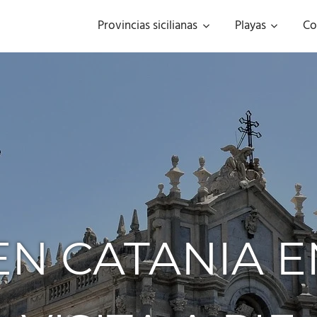
Provincias sicilianas
Playas
Co
N CATANIA E