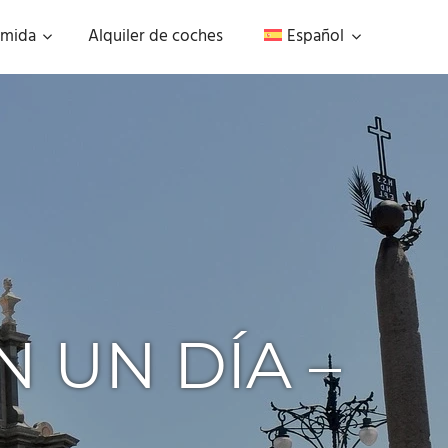
mida
Alquiler de coches
Español
N UN DÍA –