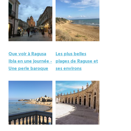
Que voir à Ragusa
Les plus belles
Ibla en une journée -
plages de Raguse et
Une perle baroque
ses environs