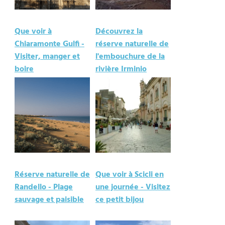
Que voir à
Découvrez la
Chiaramonte Gulfi -
réserve naturelle de
Visiter, manger et
l'embouchure de la
boire
rivière Irminio
Réserve naturelle de
Que voir à Scicli en
Randello - Plage
une journée - Visitez
sauvage et paisible
ce petit bijou