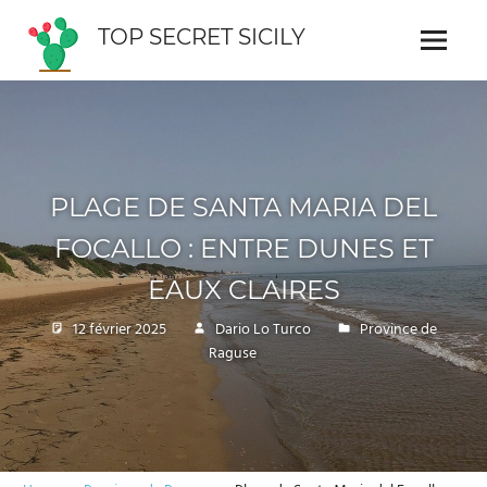
Skip
TOP SECRET SICILY
to
Menu
Guide
content
interactif
de
la
Sicile
PLAGE DE SANTA MARIA DEL
FOCALLO : ENTRE DUNES ET
EAUX CLAIRES
12 février 2025
Dario Lo Turco
Province de
Raguse