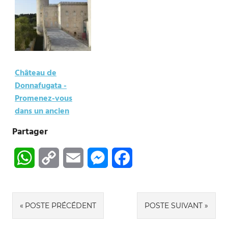
Château de
Donnafugata -
Promenez-vous
dans un ancien
labyrinthe
Partager
WhatsApp
Copy
Email
Messenger
Facebook
Link
Navigation
POSTE PRÉCÉDENT
POSTE SUIVANT
de