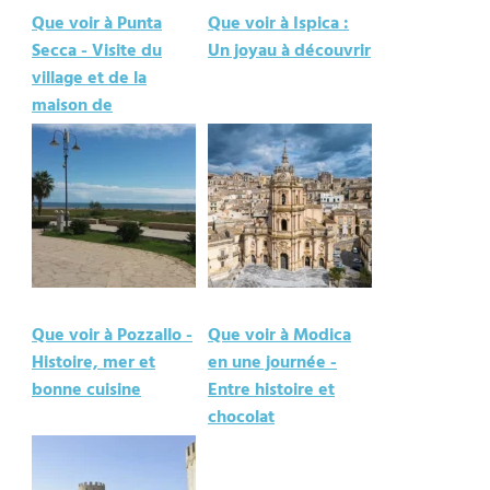
Que voir à Punta
Que voir à Ispica :
Secca - Visite du
Un joyau à découvrir
village et de la
maison de
Montalbano
Que voir à Pozzallo -
Que voir à Modica
Histoire, mer et
en une journée -
bonne cuisine
Entre histoire et
chocolat