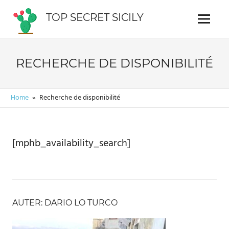
Skip
TOP SECRET SICILY
to
Menu
Guide
content
interactif
de
RECHERCHE DE DISPONIBILITÉ
la
Sicile
Home
Recherche de disponibilité
[mphb_availability_search]
AUTER: DARIO LO TURCO