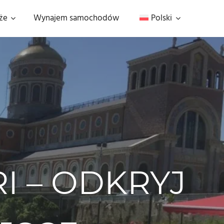
że
Wynajem samochodów
Polski
I – ODKRYJ