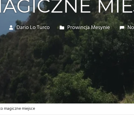
MAGICZNE MIE
Dario Lo Turco
Prowincja Mesynie
No
to magiczne miejsce