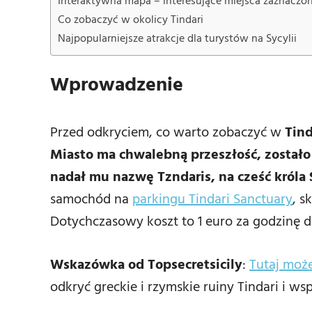
Interaktywna mapa – interesujące miejsca zaznaczon
Co zobaczyć w okolicy Tindari
Najpopularniejsze atrakcje dla turystów na Sycylii
Wprowadzenie
Przed odkryciem, co warto zobaczyć w
Tin
Miasto ma chwalebną przeszłość, zostało 
nadał mu nazwę Tzndaris, na cześć króla 
samochód na
parkingu Tindari Sanctuary
, s
Dotychczasowy koszt to 1 euro za godzinę d
Wskazówka od Topsecretsicily
:
Tutaj moż
odkryć greckie i rzymskie ruiny Tindari i w