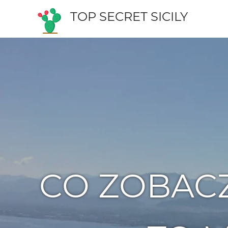
Skip
TOP SECRET SICILY
to
content
Przewodnik
po
Sycylii
CO ZOBACZ