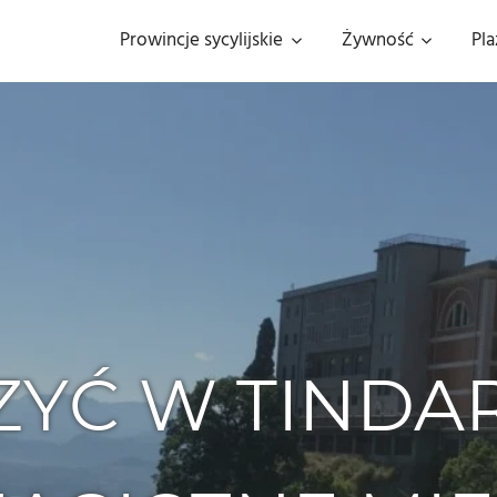
Prowincje sycylijskie
Żywność
Pla
YĆ W TINDAR