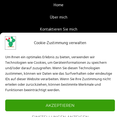
Home
Über mich
Kontaktieren Sie mich
Facebook
Cookie-Zustimmung verwalten
Instagram
Um Ihnen ein optimales Erlebnis zu bieten, verwenden wir
Technologien wie Cookies, um Geräteinformationen zu speichern
Datenschutz-Bestimmungen
und/oder darauf zuzugreifen. Wenn Sie diesen Technologien
zustimmen, können wir Daten wie das Surfverhalten oder eindeutige
Impressum
IDs auf dieser Website verarbeiten. Wenn Sie Ihre Zustimmung nicht
erteilen oder zurückziehen, können bestimmte Merkmale und
Cookie-Richtlinie (EU)
Funktionen beeinträchtigt werden.
AKZEPTIEREN