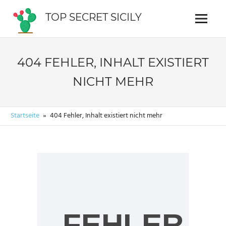
Zum
TOP SECRET SICILY
Inhalt
Menü
Reiseführer
springen
für
Sizilien
404 FEHLER, INHALT EXISTIERT
NICHT MEHR
Startseite
404 Fehler, Inhalt existiert nicht mehr
FEHLER