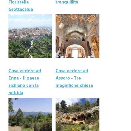
Floristella
tranquillità
Grottacalda
Cosa vedere ad
Cosa vedere ad
Enna - Il paese
Assoro - Tre
siciliano con la
magnifiche chiese
nebbia