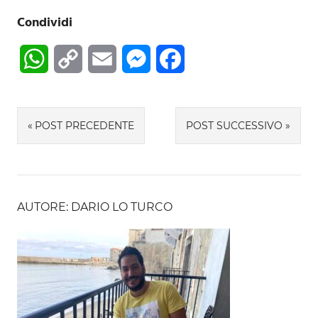
Condividi
WhatsApp
Copy
Email
Messenger
Facebook
Link
Navigazione
POST PRECEDENTE
POST SUCCESSIVO
articoli
AUTORE: DARIO LO TURCO