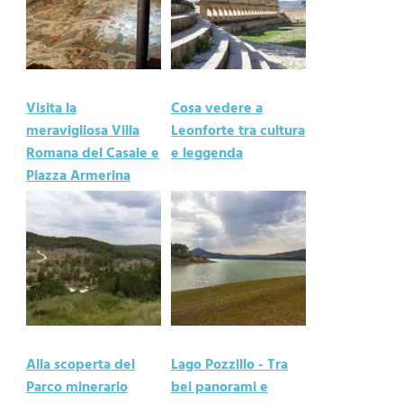
Visita la
Cosa vedere a
meravigliosa Villa
Leonforte tra cultura
Romana del Casale e
e leggenda
Piazza Armerina
Alla scoperta del
Lago Pozzillo - Tra
Parco minerario
bei panorami e