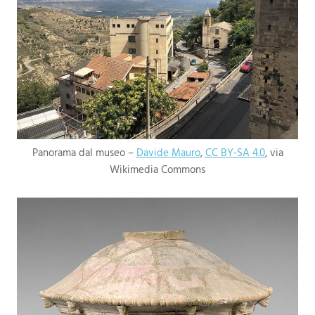
Panorama dal museo –
Davide Mauro
,
CC BY-SA 4.0
, via
Wikimedia Commons