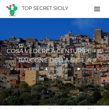
Skip
TOP SECRET SICILY
to
Menu
Guida
content
interattiva
della
Sicilia
COSA VEDERE A CENTURIPE – IL
BALCONE DELLA SICILIA
Febbraio 9, 2025
Dario Lo Turco
Provincia di
Enna