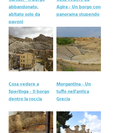
abbandonato,
Agira - Un borgo con
abitato solo da
panorama stupendo
pavoni
Cosa vedere a
Morgantina - Un
Sperlinga - Il borgo
tuffo nell'antica
dentro la roccia
Grecia