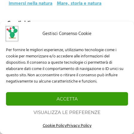
immersi nella natura
Mare, storia e natura
Condividi
Gestisci Consenso Cookie
WhatsApp
Copy
Email
Messenger
Facebook
Link
Per fornire le migliori esperienze, utilizziamo tecnologie come i
cookie per memorizzare e/o accedere alle informazioni del
Navigazione
dispositivo. Il consenso a queste tecnologie ci permetterà di
POST PRECEDENTE
POST SUCCESSIVO
elaborare dati come il comportamento di navigazione o ID unici su
articoli
questo sito. Non acconsentire o ritirare il consenso può influire
negativamente su alcune caratteristiche e funzioni.
ACCETTA
AUTORE: DARIO LO TURCO
VISUALIZZA LE PREFERENZE
Cookie Policy
Privacy Policy