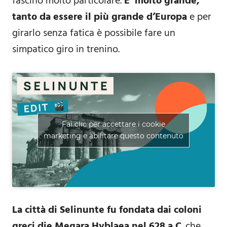
fascino molto particolare.
E’ molto grande,
tanto da essere il più grande d’Europa
e per
girarlo senza fatica è possibile fare un
simpatico giro in trenino.
Fai clic per accettare i cookie
marketing e abilitare questo contenuto
La città di Selinunte fu fondata dai coloni
greci die Megara Hyblaea nel 628 a.C
. che