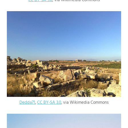
Dedda71
,
CC BY-SA 3.0
, via Wikimedia Commons