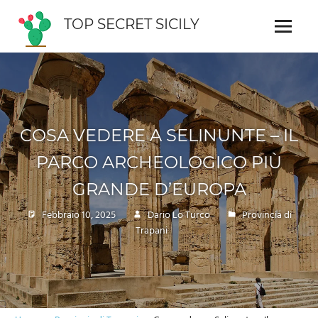
Skip
TOP SECRET SICILY
to
Menu
Guida
content
interattiva
della
Sicilia
COSA VEDERE A SELINUNTE – IL
PARCO ARCHEOLOGICO PIÙ
GRANDE D’EUROPA
Febbraio 10, 2025
Dario Lo Turco
Provincia di
Trapani