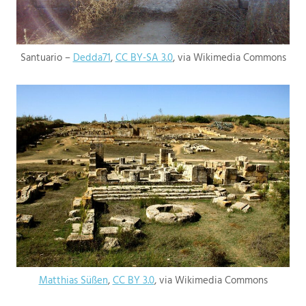
Santuario –
Dedda71
,
CC BY-SA 3.0
, via Wikimedia Commons
Matthias Süßen
,
CC BY 3.0
, via Wikimedia Commons