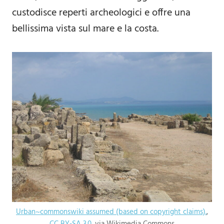
custodisce reperti archeologici e offre una
bellissima vista sul mare e la costa.
Urban~commonswiki assumed (based on copyright claims).
,
CC BY-SA 3.0
, via Wikimedia Commons