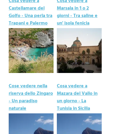
Cosa vedere a
Cosa vedere a
Castellamare del
Marsala in 1 o 2
Golfo - Una perla tra
giorni - Tra saline e
Trapani e Palermo
un' isola fenicia
Cose vedere nella
Cosa vedere a
riserva dello Zingaro
Mazara del Vallo in
- Un paradiso
un giorno - La
naturale
Tunisia in Sicilia