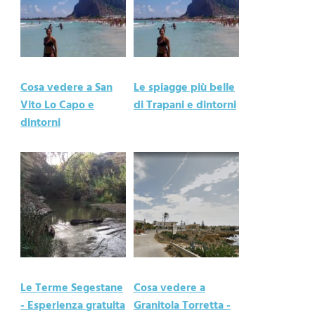
Cosa vedere a San
Le spiagge più belle
Vito Lo Capo e
di Trapani e dintorni
dintorni
Le Terme Segestane
Cosa vedere a
- Esperienza gratuita
Granitola Torretta -