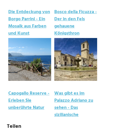
Die Entdeckung von
Bosco della Ficuzza -
Borgo Parrini - Ein
Der in den Fels
Mosaik aus Farben
gehauene
und Kunst
Königsthron
Capogallo Reserve -
Was gibt es im
Erleben Sie
Palazzo Adriano zu
unberührte Natur
sehen - Das
sizilianische
Hinterland
Teilen