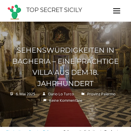
Zum
TOP SECRET SICILY
Inhalt
Menü
Reiseführer
springen
für
Sizilien
SEHENSWÜRDIGKEITEN IN
BAGHERIA – EINE PRÄCHTIGE
VILLA AUS DEM 18.
JAHRHUNDERT
6. Mai 2025
Dario Lo Turco
Provinz Palermo
Keine Kommentare