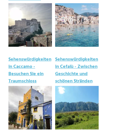
Sehenswürdigkeiten
Sehenswürdigkeiten
in Caccamo -
in Cefalù - Zwischen
Besuchen Sie ein
Geschichte und
Traumschloss
schönen Stränden