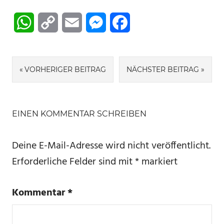
WhatsApp
Copy
Email
Messenger
Facebook
Link
Beitragsnavigation
VORHERIGER BEITRAG
NÄCHSTER BEITRAG
EINEN KOMMENTAR SCHREIBEN
Deine E-Mail-Adresse wird nicht veröffentlicht.
Erforderliche Felder sind mit
*
markiert
Kommentar
*