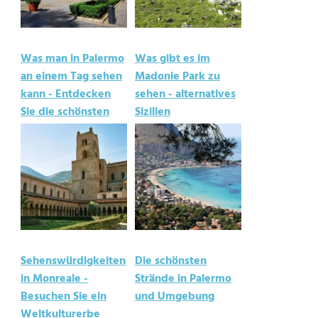
Was man in Palermo
Was gibt es im
an einem Tag sehen
Madonie Park zu
kann - Entdecken
sehen - alternatives
Sie die schönsten
Sizilien
Orte
Sehenswürdigkeiten
Die schönsten
in Monreale -
Strände in Palermo
Besuchen Sie ein
und Umgebung
Weltkulturerbe