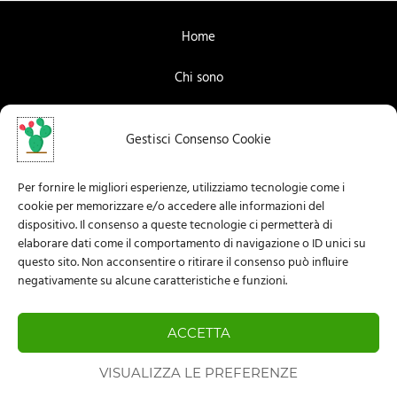
Home
Chi sono
Contattami
Gestisci Consenso Cookie
Facebook
Per fornire le migliori esperienze, utilizziamo tecnologie come i
Instagram
cookie per memorizzare e/o accedere alle informazioni del
dispositivo. Il consenso a queste tecnologie ci permetterà di
Privacy Policy
elaborare dati come il comportamento di navigazione o ID unici su
questo sito. Non acconsentire o ritirare il consenso può influire
negativamente su alcune caratteristiche e funzioni.
Informazioni legali
Cookie Policy (UE)
ACCETTA
Lavorare come Nomade digitale
VISUALIZZA LE PREFERENZE