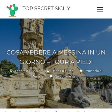
Skip
TOP SECRET SICILY
to
Menu
Guida
content
interattiva
della
Sicilia
COSA VEDERE A MESSINA IN UN
GIORNO – TOUR A PIEDI
Febbraio 11, 2025
Dario Lo Turco
Provincia di
Messina
No comments