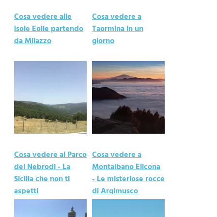
Cosa vedere alle
Cosa vedere a
isole Eolie partendo
Taormina in un
da Milazzo
giorno
Cosa vedere al Parco
Cosa vedere a
dei Nebrodi - La
Montalbano Elicona
Sicilia che non ti
- Le misteriose rocce
aspetti
di Argimusco