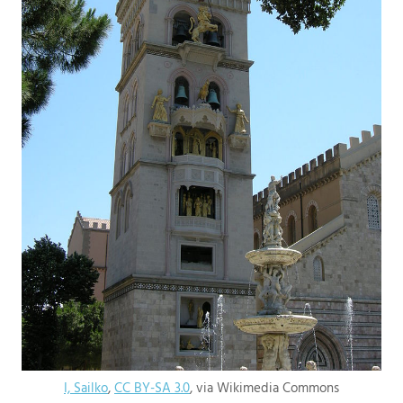
I, Sailko
,
CC BY-SA 3.0
, via Wikimedia Commons