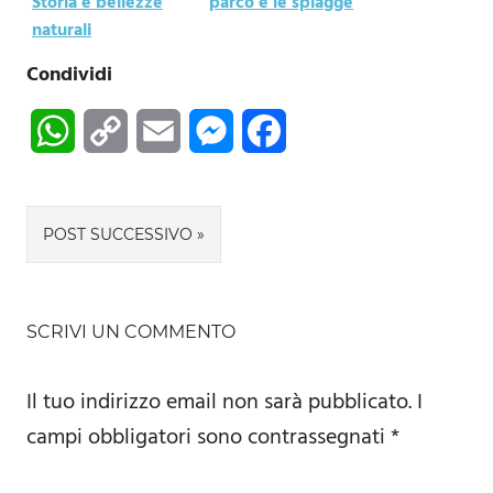
Storia e bellezze
parco e le spiagge
naturali
Condividi
WhatsApp
Copy
Email
Messenger
Facebook
Link
Navigazione
POST SUCCESSIVO
articoli
SCRIVI UN COMMENTO
Il tuo indirizzo email non sarà pubblicato.
I
campi obbligatori sono contrassegnati
*