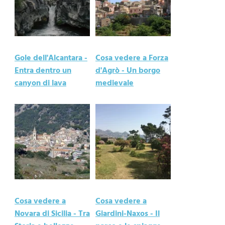
Gole dell'Alcantara -
Cosa vedere a Forza
Entra dentro un
d'Agrò - Un borgo
canyon di lava
medievale
Cosa vedere a
Cosa vedere a
Novara di Sicilia - Tra
Giardini-Naxos - Il