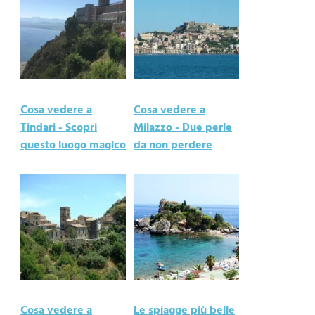
Cosa vedere a
Cosa vedere a
Tindari - Scopri
Milazzo - Due perle
questo luogo magico
da non perdere
Cosa vedere a
Le spiagge più belle