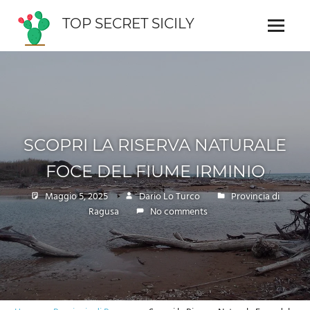
Skip
TOP SECRET SICILY
to
Menu
Guida
content
interattiva
della
Sicilia
SCOPRI LA RISERVA NATURALE
FOCE DEL FIUME IRMINIO
Maggio 5, 2025
Dario Lo Turco
Provincia di
Ragusa
No comments