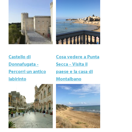
Castello di
Cosa vedere a Punta
Donnafugata -
Secca - Visita il
Percorri un antico
paese e la casa di
labirinto
Montalbano