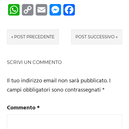
WhatsApp
Copy
Email
Messenger
Facebook
Link
Navigazione
POST PRECEDENTE
POST SUCCESSIVO
articoli
SCRIVI UN COMMENTO
Il tuo indirizzo email non sarà pubblicato.
I
campi obbligatori sono contrassegnati
*
Commento
*