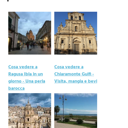
Cosa vedere a
Cosa vedere a
Ragusa Ibla in un
Chiaramonte Gulfi -
giorno - Una perla
Visita, mangia e bevi
barocca