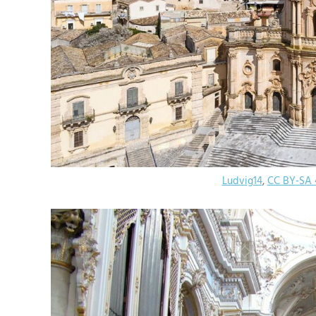
Ludvig14
,
CC BY-SA 