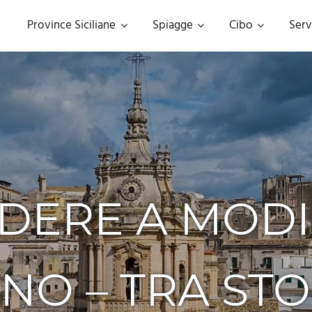
Province Siciliane
Spiagge
Cibo
Serv
DERE A MODI
NO – TRA STO